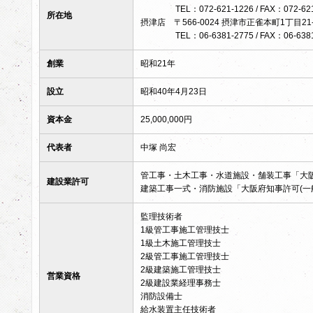
TEL：072-621-1226 / FAX：072-62
所在地
摂津店 〒566-0024 摂津市正雀本町1丁目21-
TEL：06-6381-2775 / FAX：06-638
創業
昭和21年
設立
昭和40年4月23日
資本金
25,000,000円
代表者
中塚 尚宏
管工事・土木工事・水道施設・舗装工事「大阪府
建設業許可
建築工事一式・消防施設「大阪府知事許可(一般
監理技術者
1級管工事施工管理技士
1級土木施工管理技士
2級管工事施工管理技士
2級建築施工管理技士
営業資格
2級建設業経理事務士
消防設備士
給水装置主任技術者