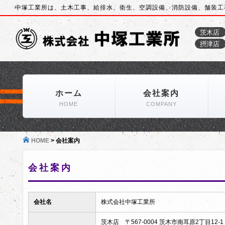
中塚工業所は、土木工事、給排水、衛生、空調設備、消防設備、舗装工
茨木店
摂津店
ホーム
会社案内
HOME
COMPANY
HOME
>
会社案内
会社案内
会社名
株式会社中塚工業所
茨木店 〒567-0004 茨木市南耳原2丁目12-1