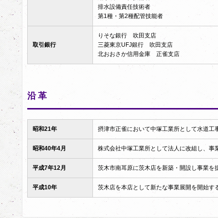
排水設備責任技術者
第1種・第2種配管技能者
りそな銀行 吹田支店
取引銀行
三菱東京UFJ銀行 吹田支店
北おおさか信用金庫 正雀支店
沿革
昭和21年
摂津市正雀において中塚工業所として水道工
昭和40年4月
株式会社中塚工業所として法人に改組し、事
平成7年12月
茨木市南耳原に茨木店を新築・開設し事業を
平成10年
茨木店を本店として新たな事業展開を開始す