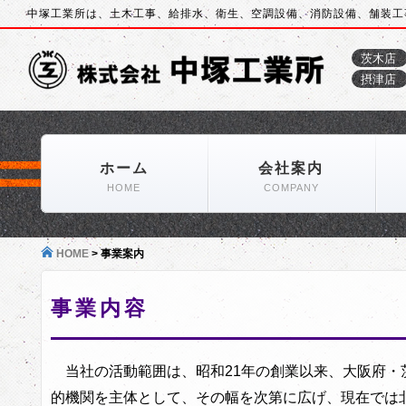
中塚工業所は、土木工事、給排水、衛生、空調設備、消防設備、舗装工
茨木店
摂津店
ホーム
会社案内
HOME
COMPANY
HOME
>
事業案内
事業内容
当社の活動範囲は、昭和21年の創業以来、大阪府・
的機関を主体として、その幅を次第に広げ、現在では